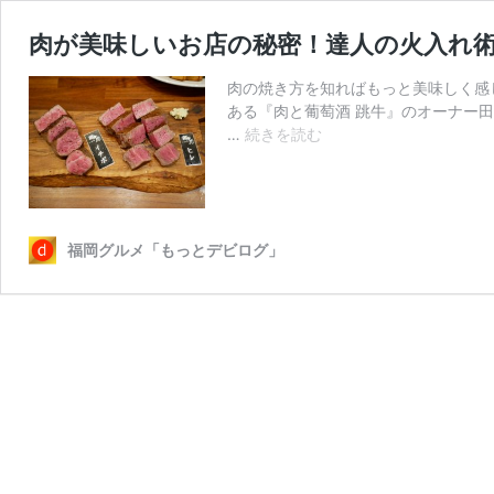
肉が美味しいお店の秘密！達人の火入れ術
肉の焼き方を知ればもっと美味しく感
ある『肉と葡萄酒 跳牛』のオーナー田
肉
…
続きを読む
が
美
味
し
い
福岡グルメ「もっとデビログ」
お
店
の
秘
密！
達
人
の
火
入