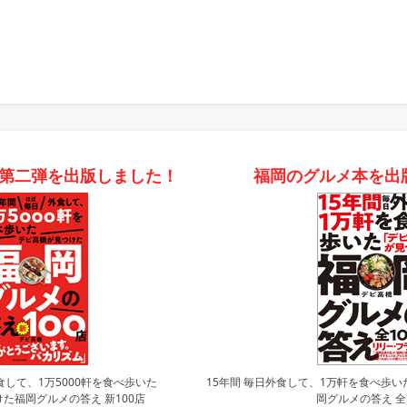
第二弾を出版しました！
福岡のグルメ本を出
食して、1万5000軒を食べ歩いた
15年間 毎日外食して、1万軒を食べ歩い
た福岡グルメの答え 新100店
岡グルメの答え 全