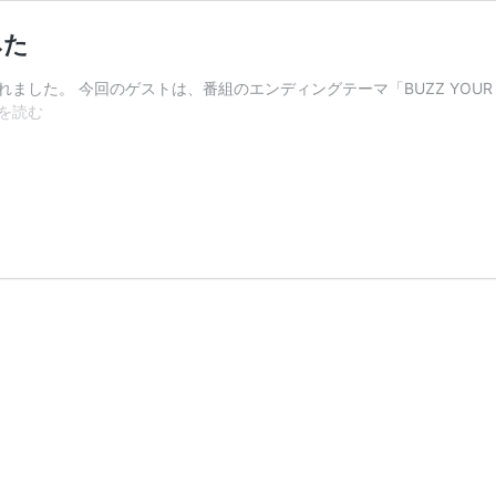
みた
した。 今回のゲストは、番組のエンディングテーマ「BUZZ YOUR HEA
RKB「ス
を読む
ポ
ッ
ト
ラ
イ
ト」
#12
を
ま
と
め
て
み
た