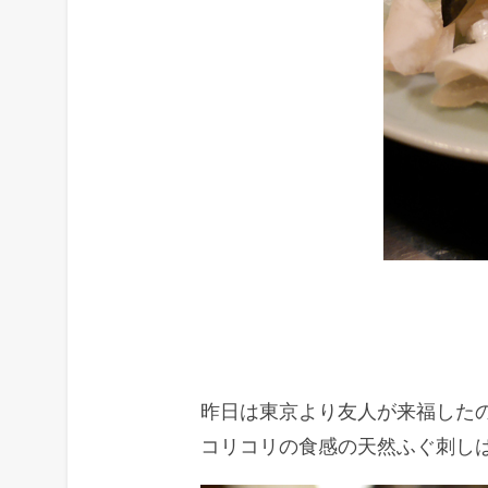
昨日は東京より友人が来福した
コリコリの食感の天然ふぐ刺し