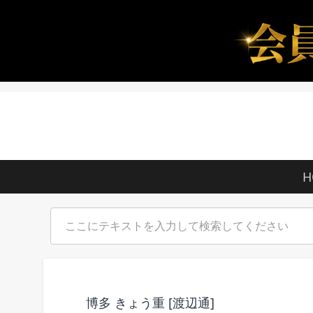
H
博多 きょう重 [渡辺通]