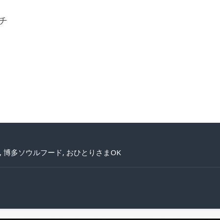
ンチ
,
博多ソウルフード
,
おひとりさまOK