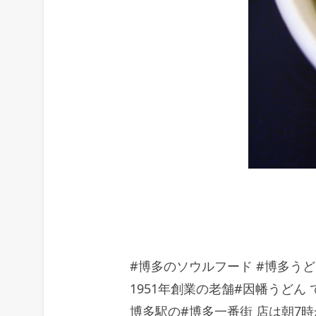
#博多のソウルフード #博多うど
1951年創業の老舗#因幡うどん 
博多駅の#博多一番街 店は朝7