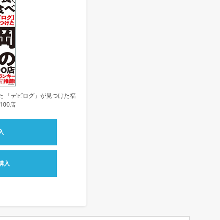
た 「デビログ」が見つけた福
100店
入
購入