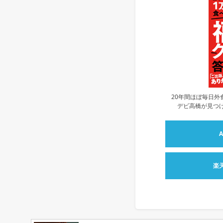
20年間ほぼ毎日外
デビ高橋が見つけ
楽