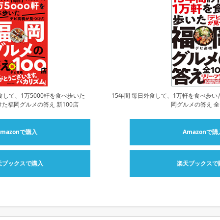
食して、1万5000軒を食べ歩いた
15年間 毎日外食して、1万軒を食べ歩い
た福岡グルメの答え 新100店
岡グルメの答え 全
Amazonで購入
Amazonで購
天ブックスで購入
楽天ブックスで