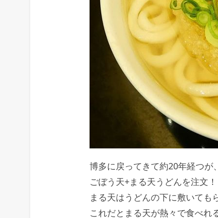
博多に戻ってきて約20年経つが
ごぼう天+まる天うどんを注文！
まる天はうどんの下に敷いても
これだとまる天が熱々で食べれ