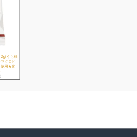
2g(うち麺
★マクロビ
不使用★化
い
)