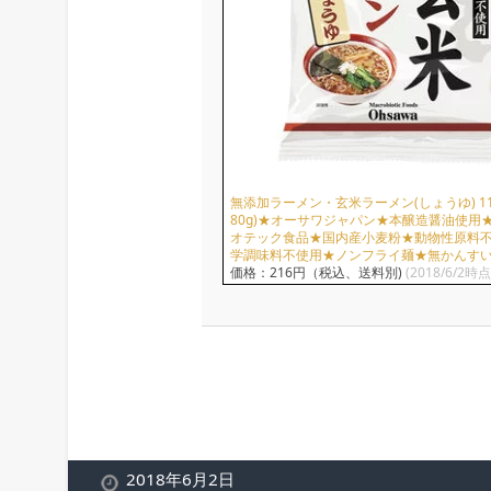
無添加ラーメン・玄米ラーメン(しょうゆ) 11
80g)★オーサワジャパン★本醸造醤油使用
オテック食品★国内産小麦粉★動物性原料
学調味料不使用★ノンフライ麺★無かんす
価格：216円（税込、送料別)
(2018/6/2時点
2018年6月2日