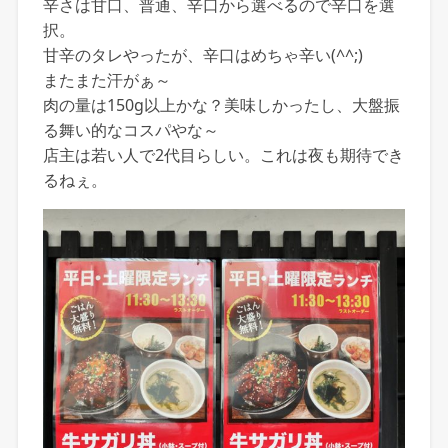
辛さは甘口、普通、辛口から選べるので辛口を選
択。
甘辛のタレやったが、辛口はめちゃ辛い(^^;)
またまた汗がぁ～
肉の量は150g以上かな？美味しかったし、大盤振
る舞い的なコスパやな～
店主は若い人で2代目らしい。これは夜も期待でき
るねぇ。