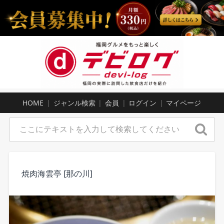
HOME
ジャンル検索
会員
ログイン
マイページ
焼肉海雲亭 [那の川]