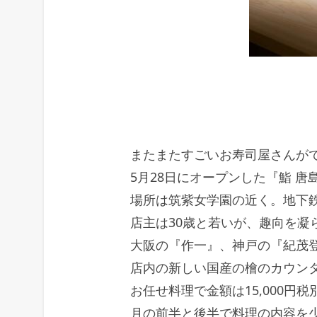
またまたすごいお寿司屋さんが
5月28日にオープンした『鮨 唐
場所は筑紫女学園の近く。地下
店主は30歳と若いが、趣向を凝
大阪の『作一』、神戸の『紀茂登
店内の新しい国産の檜のカウン
お任せ料理で金額は15,000円税
月の前半と後半で料理の内容を少