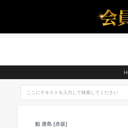
H
鮨 唐島 [赤坂]