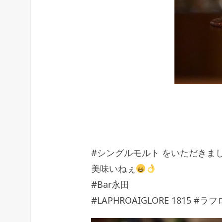
#シングルモルト をいただきま
美味いねぇ
#Bar永田
#LAPHROAIGLORE 1815 #