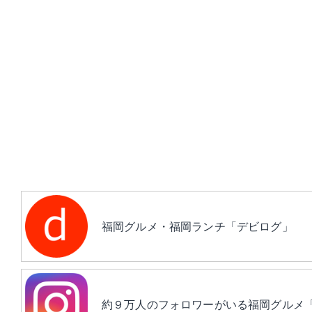
福岡グルメ・福岡ランチ「デビログ」
約９万人のフォロワーがいる福岡グルメ