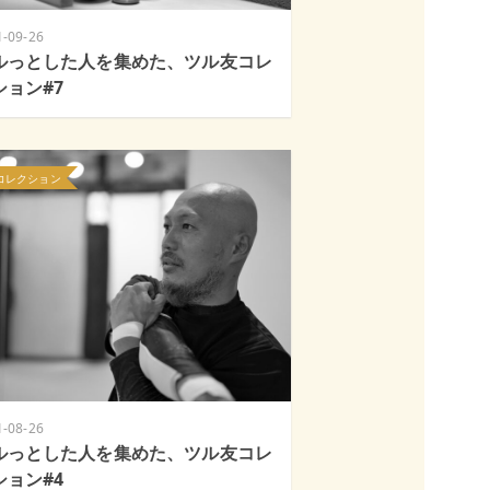
1-09-26
ルっとした人を集めた、ツル友コレ
ション#7
コレクション
1-08-26
ルっとした人を集めた、ツル友コレ
ション#4