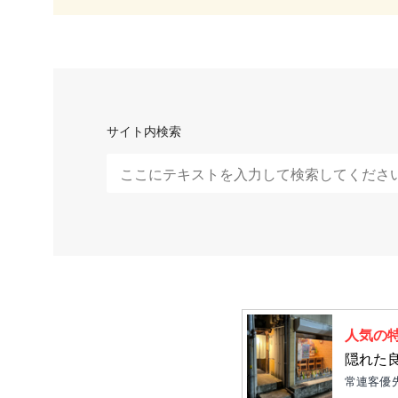
サイト内検索
人気の
隠れた
常連客優