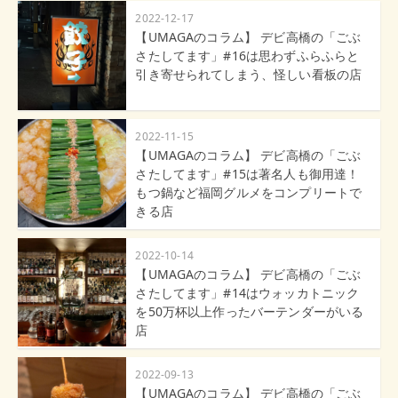
2022-12-17
【UMAGAのコラム】 デビ高橋の「ごぶ
さたしてます」#16は思わずふらふらと
引き寄せられてしまう、怪しい看板の店
2022-11-15
【UMAGAのコラム】 デビ高橋の「ごぶ
さたしてます」#15は著名人も御用達！
もつ鍋など福岡グルメをコンプリートで
きる店
2022-10-14
【UMAGAのコラム】 デビ高橋の「ごぶ
さたしてます」#14はウォッカトニック
を50万杯以上作ったバーテンダーがいる
店
2022-09-13
【UMAGAのコラム】 デビ高橋の「ごぶ