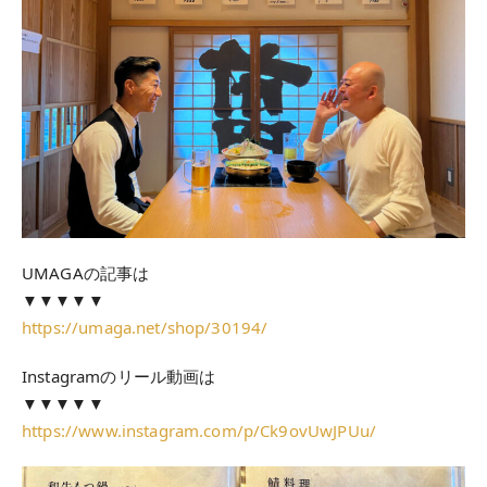
UMAGAの記事は
▼▼▼▼▼
https://umaga.net/shop/30194/
Instagramのリール動画は
▼▼▼▼▼
https://www.instagram.com/p/Ck9ovUwJPUu/