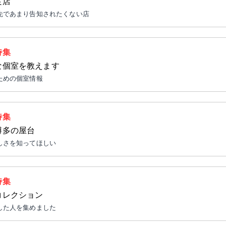
良店
先であまり告知されたくない店
特集
な個室を教えます
ための個室情報
特集
博多の屋台
しさを知ってほしい
特集
コレクション
した人を集めました