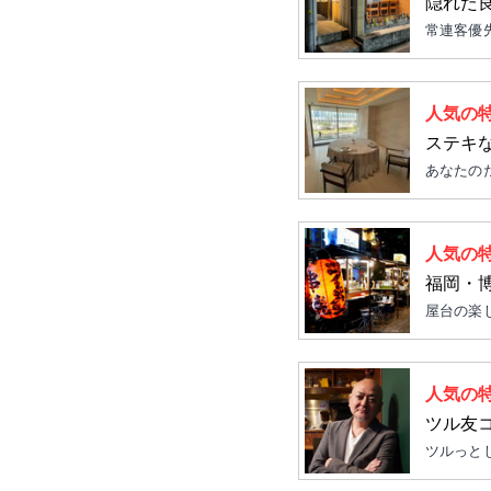
隠れた
常連客優
人気の
ステキ
あなたの
人気の
福岡・
屋台の楽
人気の
ツル友
ツルっと