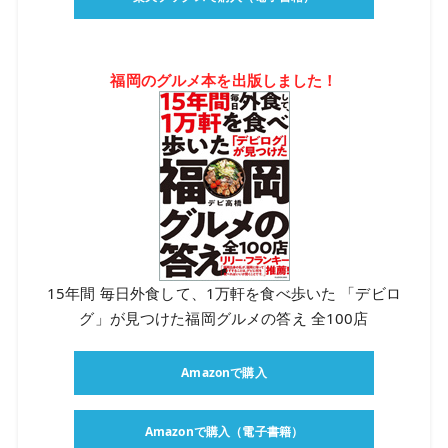
福岡のグルメ本を出版しました！
15年間 毎日外食して、1万軒を食べ歩いた 「デビロ
グ」が見つけた福岡グルメの答え 全100店
Amazonで購入
Amazonで購入（電子書籍）