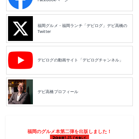
福岡グルメ・福岡ランチ「デビログ」デビ高橋の
Twitter
デビログの動画サイト「デビログチャンネル」
デビ高橋プロフィール
福岡のグルメ本第二弾を出版しました！