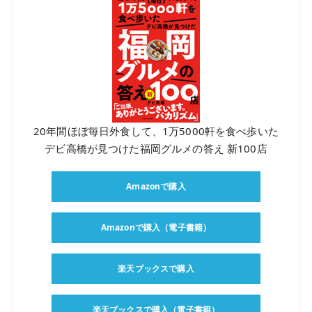
20年間ほぼ毎日外食して、1万5000軒を食べ歩いた
デビ高橋が見つけた福岡グルメの答え 新100店
Amazonで購入
Amazonで購入（電子書籍）
楽天ブックスで購入
楽天ブックスで購入（電子書籍）