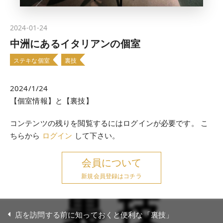
2024-01-24
中洲にあるイタリアンの個室
ステキな個室
裏技
2024/1/24
【個室情報】と【裏技】
コンテンツの残りを閲覧するにはログインが必要です。 こ
ちらから
ログイン
して下さい。
会員について
店を訪問する前に知っておくと便利な「裏技」