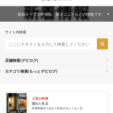
新規オープンや移転、新メニューなどの情報です。
サイト内検索
店舗検索(デビログ)
カテゴリ検索(もっとデビログ)
人気の特集
隠れた良店
常連客優先であまり告知されたくない店