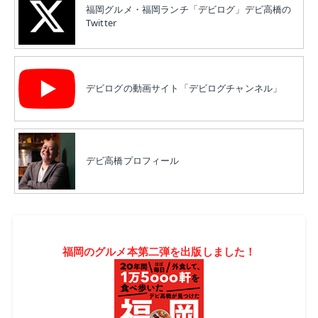
福岡グルメ・福岡ランチ「デビログ」デビ高橋の
Twitter
デビログの動画サイト「デビログチャンネル」
デビ高橋プロフィール
福岡のグルメ本第二弾を出版しました！