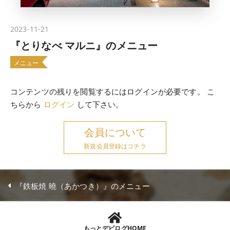
2023-11-21
『とりなべ マルニ』のメニュー
メニュー
コンテンツの残りを閲覧するにはログインが必要です。 こ
ちらから
ログイン
して下さい。
会員について
『鉄板焼 曉（あかつき）』のメニュー
もっとデビログHOME