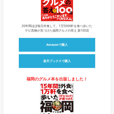
20年間ほぼ毎日外食して、1万5000軒を食べ歩いた
デビ高橋が見つけた福岡グルメの答え 新100店
Amazonで購入
楽天ブックスで購入
福岡のグルメ本を出版しました！