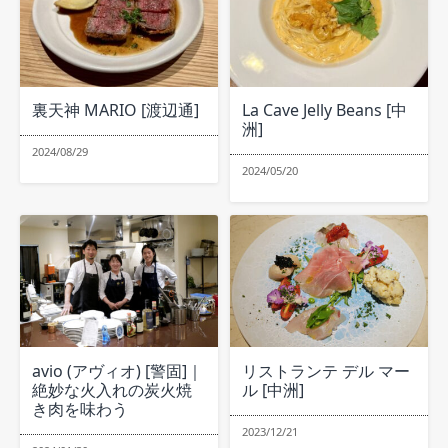
裏天神 MARIO [渡辺通]
La Cave Jelly Beans [中
洲]
2024/08/29
2024/05/20
avio (アヴィオ) [警固]｜
リストランテ デル マー
絶妙な火入れの炭火焼
ル [中洲]
き肉を味わう
2023/12/21