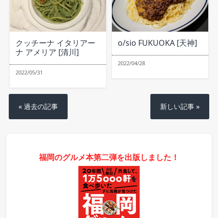
クッチーナ イタリアー
o/sio FUKUOKA [天神]
ナ アメリア [清川]
2022/04/28
2022/05/31
« 過去の記事
新しい記事 »
福岡のグルメ本第二弾を出版しました！