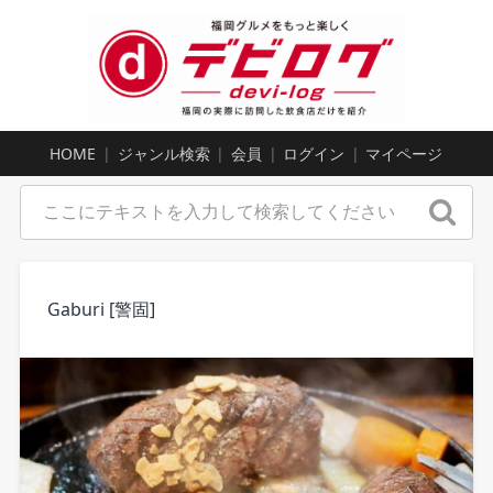
HOME
ジャンル検索
会員
ログイン
マイページ
Gaburi [警固]