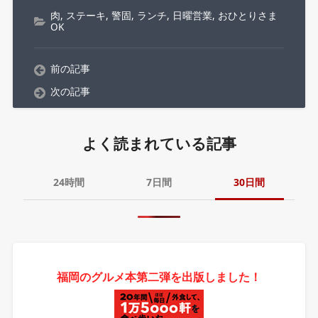
肉
,
ステーキ
,
警固
,
ランチ
,
日曜営業
,
おひとりさま
OK
前の記事
次の記事
よく読まれている記事
24時間
7日間
30日間
福岡のグルメ本第二弾を出版しました！