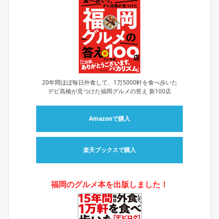
20年間ほぼ毎日外食して、1万5000軒を食べ歩いた
デビ高橋が見つけた福岡グルメの答え 新100店
Amazonで購入
楽天ブックスで購入
福岡のグルメ本を出版しました！