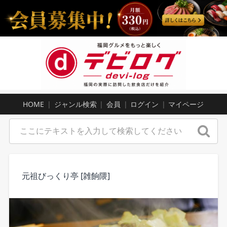
HOME
ジャンル検索
会員
ログイン
マイページ
元祖びっくり亭 [雑餉隈]