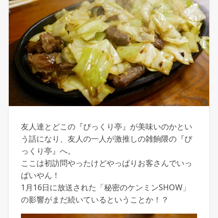
友人達とどこの『びっくり亭』が美味いのかとい
う話になり、友人の一人が激推しの雑餉隈の『び
っくり亭』へ。
ここは初訪問やったけどやっぱりお客さんでいっ
ぱいやん！
1月16日に放送された「秘密のケンミンSHOW」
の影響がまだ続いているということか！？