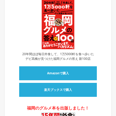
20年間ほぼ毎日外食して、1万5000軒を食べ歩いた
デビ高橋が見つけた福岡グルメの答え 新100店
Amazonで購入
楽天ブックスで購入
福岡のグルメ本を出版しました！