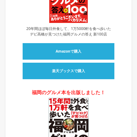
20年間ほぼ毎日外食して、1万5000軒を食べ歩いた
デビ高橋が見つけた福岡グルメの答え 新100店
Amazonで購入
楽天ブックスで購入
福岡のグルメ本を出版しました！