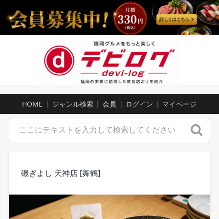
HOME
ジャンル検索
会員
ログイン
マイページ
磯ぎよし 天神店 [舞鶴]