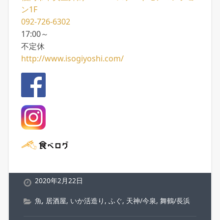
ン1F
092-726-6302
17:00～
不定休
http://www.isogiyoshi.com/
2020年2月22日
魚
,
居酒屋
,
いか活造り
,
ふぐ
,
天神/今泉
,
舞鶴/長浜