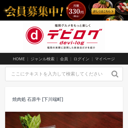
HOME
ジャンル検索
会員
ログイン
マイページ
焼肉処 石原牛 [下川端町]