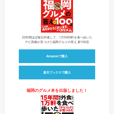
20年間ほぼ毎日外食して、1万5000軒を食べ歩いた
デビ高橋が見つけた福岡グルメの答え 新100店
Amazonで購入
楽天ブックスで購入
福岡のグルメ本を出版しました！