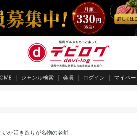
OME
ジャンル検索
会員
ログイン
マイペー
けといか活き造りが名物の老舗