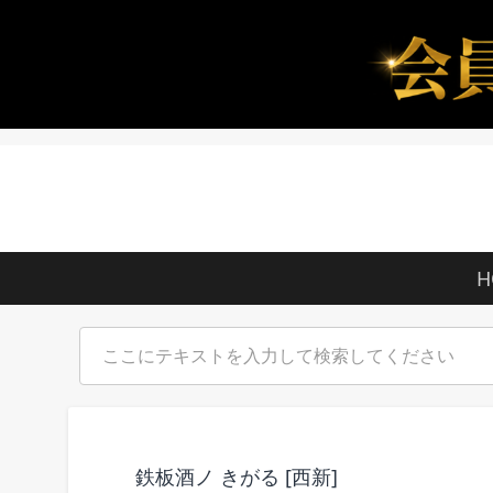
H
鉄板酒ノ きがる [西新]