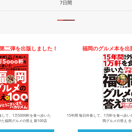
7日間
第二弾を出版しました！
福岡のグルメ本を出
食して、1万5000軒を食べ歩いた
15年間 毎日外食して、1万軒を食べ歩い
た福岡グルメの答え 新100店
岡グルメの答え 全