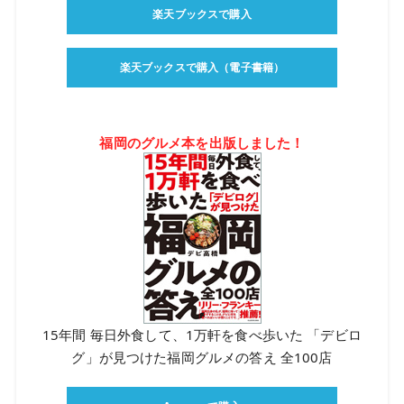
楽天ブックスで購入
楽天ブックスで購入（電子書籍）
福岡のグルメ本を出版しました！
15年間 毎日外食して、1万軒を食べ歩いた 「デビロ
グ」が見つけた福岡グルメの答え 全100店