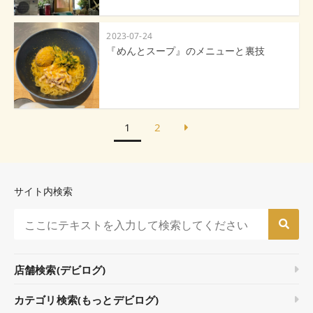
2023-07-24
『めんとスープ』のメニューと裏技
1
2
サイト内検索
店舗検索(デビログ)
カテゴリ検索(もっとデビログ)