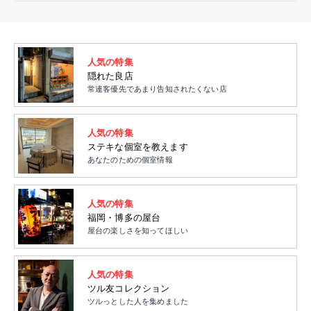
人気の特集
隠れた良店
常連客優先であまり告知されたくない店
人気の特集
ステキな個室を教えます
あなたのための個室情報
人気の特集
福岡・博多の屋台
屋台の楽しさを知ってほしい
人気の特集
ツル友コレクション
ツルっとした人を集めました