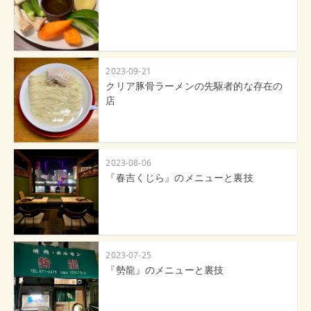
2023-09-21
クリア豚骨ラーメンの先駆者的な存在の
店
2023-08-06
『春吉くじら』のメニューと裏技
2023-07-25
『勢龍』のメニューと裏技