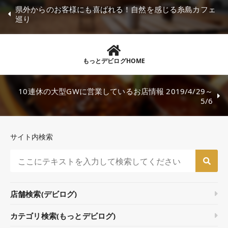
県外からのお客様にも喜ばれる！自然を感じる糸島カフェ
巡り
もっとデビログHOME
10連休の大型GWに営業しているお店情報 2019/4/29～
5/6
サイト内検索
店舗検索(デビログ)
カテゴリ検索(もっとデビログ)