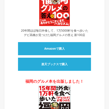
20年間ほぼ毎日外食して、1万5000軒を食べ歩いた
デビ高橋が見つけた福岡グルメの答え 新100店
Amazonで購入
楽天ブックスで購入
福岡のグルメ本を出版しました！