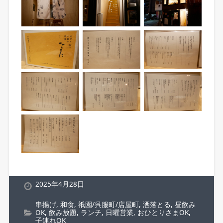
2025年4月28日
串揚げ
,
和食
,
祇園/呉服町/店屋町
,
洒落とる
,
昼飲み
OK
,
飲み放題
,
ランチ
,
日曜営業
,
おひとりさまOK
,
子連れOK