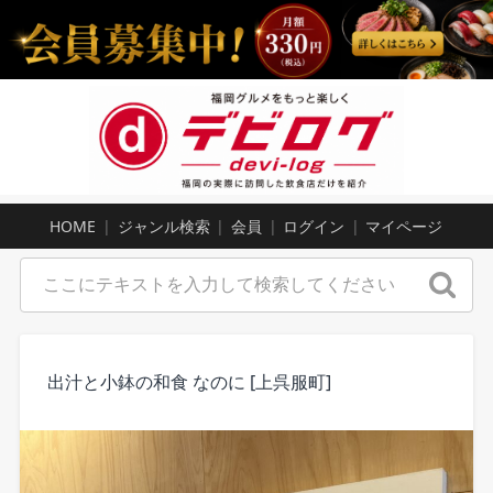
HOME
ジャンル検索
会員
ログイン
マイページ
出汁と小鉢の和食 なのに [上呉服町]