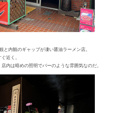
、外観と内観のギャップが凄い醤油ラーメン店。
すぐ近く。
、店内は暗めの照明でバーのような雰囲気なのだ。