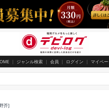
OME
ジャンル検索
会員
ログイン
マイペー
野芥]