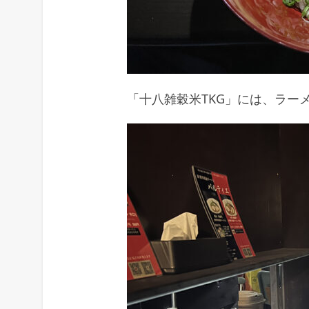
「十八雑穀米TKG」には、ラー