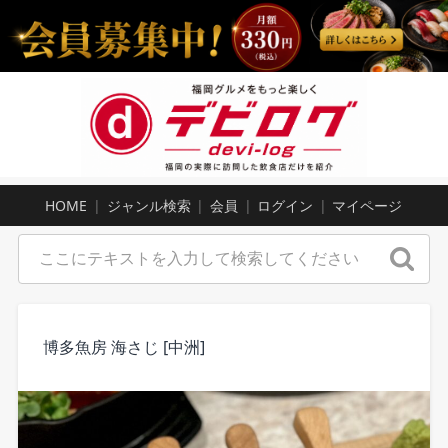
HOME
ジャンル検索
会員
ログイン
マイページ
博多魚房 海さじ [中洲]