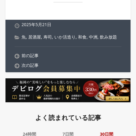
2025年5月21日
魚
,
居酒屋
,
寿司
,
いか活造り
,
和食
,
中洲
,
飲み放題
前の記事
次の記事
よく読まれている記事
24時間
7日間
30日間