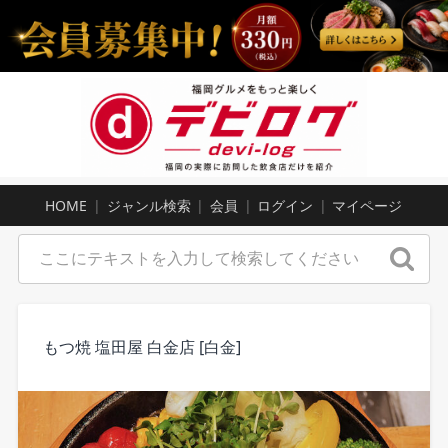
HOME
ジャンル検索
会員
ログイン
マイページ
もつ焼 塩田屋 白金店 [白金]