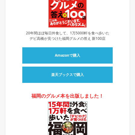
20年間ほぼ毎日外食して、1万5000軒を食べ歩いた
デビ高橋が見つけた福岡グルメの答え 新100店
Amazonで購入
楽天ブックスで購入
福岡のグルメ本を出版しました！