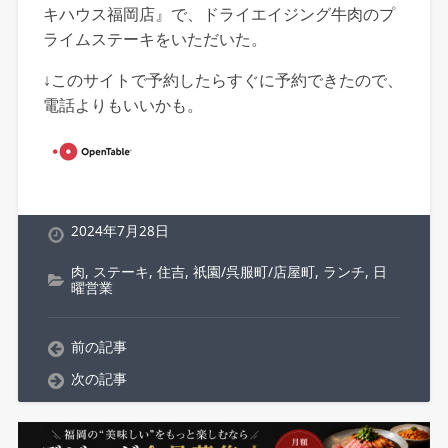
キハウス福岡店』で、ドライエイジング牛肉のプ
ライムステーキをいただいた。
↓このサイトで予約したらすぐに予約できたので、
電話よりもいいかも。
2024年7月28日
肉
,
ステーキ
,
住吉
,
祇園/呉服町/店屋町
,
ランチ
,
日
曜営業
前の記事
次の記事