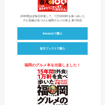
20年間ほぼ毎日外食して、1万5000軒を食べ歩いた
デビ高橋が見つけた福岡グルメの答え 新100店
Amazonで購入
楽天ブックスで購入
福岡のグルメ本を出版しました！