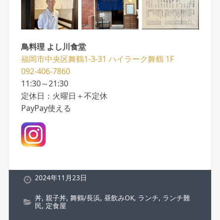
鳥料理 よし川食堂
福岡市中央区舞鶴1-3-31 ハイラーク舞鶴 1F
092-406-7860
11:30～21:30
定休日：火曜日＋不定休
PayPay使える
2024年11月23日
丼
,
親子丼
,
舞鶴/長浜
,
昼飲みOK
,
ランチ
,
ランチ難
民
,
定食屋