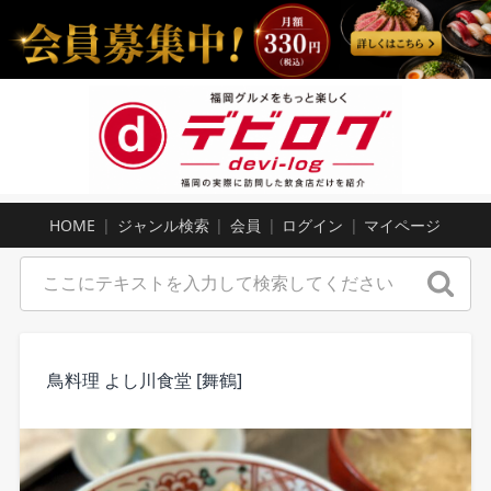
HOME
ジャンル検索
会員
ログイン
マイページ
鳥料理 よし川食堂 [舞鶴]