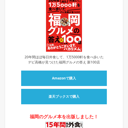
20年間ほぼ毎日外食して、1万5000軒を食べ歩いた
デビ高橋が見つけた福岡グルメの答え 新100店
Amazonで購入
楽天ブックスで購入
福岡のグルメ本を出版しました！