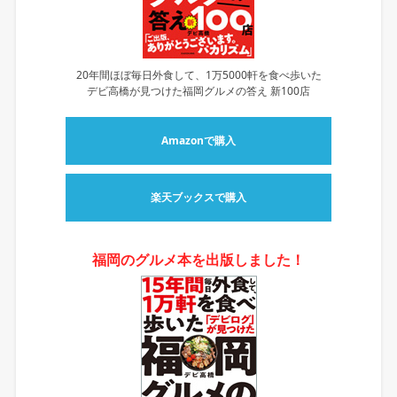
20年間ほぼ毎日外食して、1万5000軒を食べ歩いた
デビ高橋が見つけた福岡グルメの答え 新100店
Amazonで購入
楽天ブックスで購入
福岡のグルメ本を出版しました！