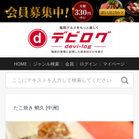
HOME
ジャンル検索
会員
ログイン
マイページ
たこ焼き 蛸久 [中洲]