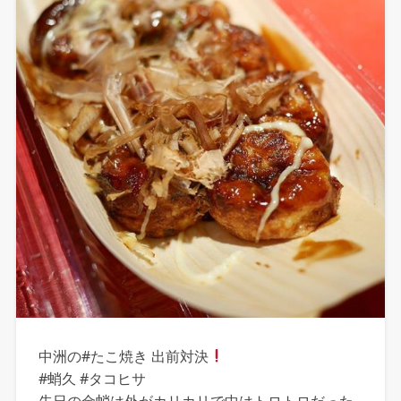
中洲の#たこ焼き 出前対決
#蛸久 #タコヒサ
先日の金蛸は外がカリカリで中はトロトロだった