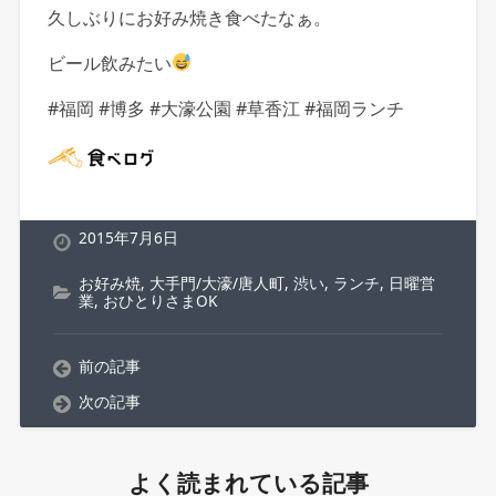
久しぶりにお好み焼き食べたなぁ。
ビール飲みたい
#福岡 #博多 #大濠公園 #草香江 #福岡ランチ
2015年7月6日
お好み焼
,
大手門/大濠/唐人町
,
渋い
,
ランチ
,
日曜営
業
,
おひとりさまOK
前の記事
次の記事
よく読まれている記事