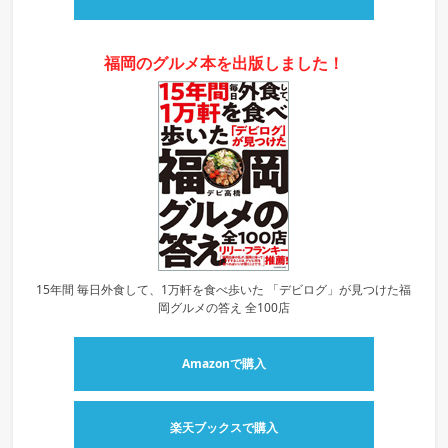
福岡のグルメ本を出版しました！
15年間 毎日外食して、1万軒を食べ歩いた 「デビログ」が見つけた福
岡グルメの答え 全100店
Amazonで購入
楽天ブックスで購入