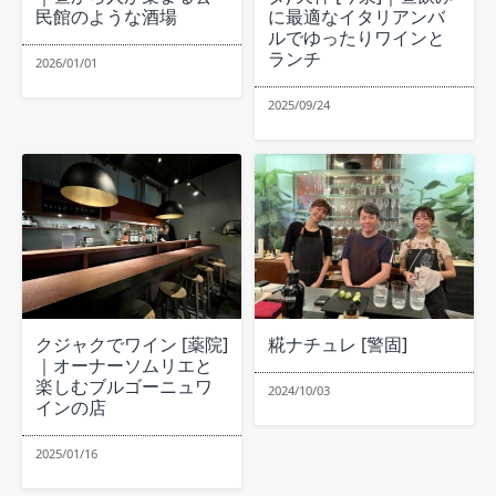
民館のような酒場
に最適なイタリアンバ
ルでゆったりワインと
ランチ
2026/01/01
2025/09/24
クジャクでワイン [薬院]
糀ナチュレ [警固]
｜オーナーソムリエと
楽しむブルゴーニュワ
2024/10/03
インの店
2025/01/16