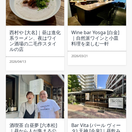
西村や [大名]｜昼は進化
Wine bar Yosga [白金]
系ラーメン、夜はワイ
｜自然派ワインと小皿
ン酒場の二毛作スタイ
料理を楽しむ一軒
ルの店
2026/03/21
2026/04/13
酒喫茶 白昼夢 [六本松]
Bar Vita (バール ヴィー
｜昼から人が集まる公
タ) 天神 [今泉]｜昼飲み