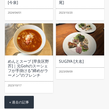
[今泉]
尾]
2024/04/01
2023/10/20
めんとスープ [早良区野
SUGIYA [大名]
芥]｜元Gohのスーシェ
フが手掛ける“締めがラ
2023/09/09
ーメン”のフレンチ
2023/10/17
« 過去の記事