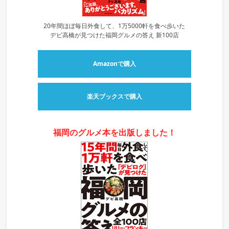
20年間ほぼ毎日外食して、1万5000軒を食べ歩いた
デビ高橋が見つけた福岡グルメの答え 新100店
Amazonで購入
楽天ブックスで購入
福岡のグルメ本を出版しました！