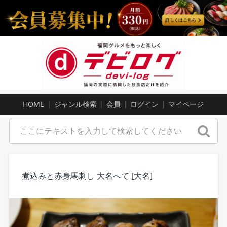
HOME
ジャンル検索
会員
ログイン
マイページ
煮込みと赤身馬刺し 大名へて [大名]