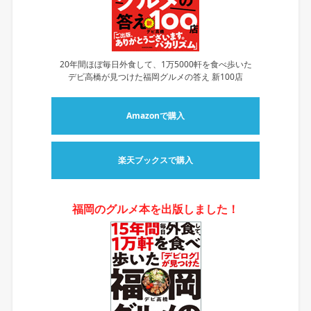
20年間ほぼ毎日外食して、1万5000軒を食べ歩いた
デビ高橋が見つけた福岡グルメの答え 新100店
Amazonで購入
楽天ブックスで購入
福岡のグルメ本を出版しました！