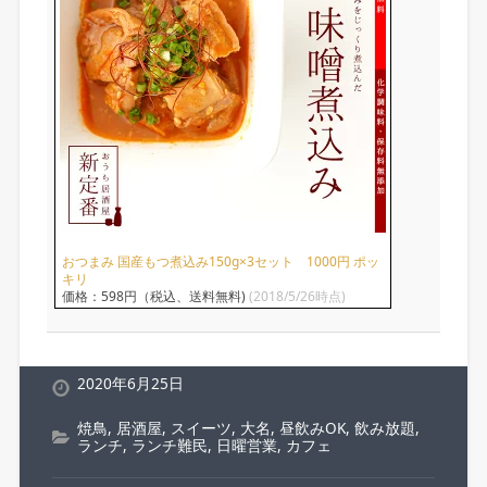
おつまみ 国産もつ煮込み150g×3セット 1000円 ポッ
キリ
価格：598円（税込、送料無料)
(2018/5/26時点)
2020年6月25日
焼鳥
,
居酒屋
,
スイーツ
,
大名
,
昼飲みOK
,
飲み放題
,
ランチ
,
ランチ難民
,
日曜営業
,
カフェ