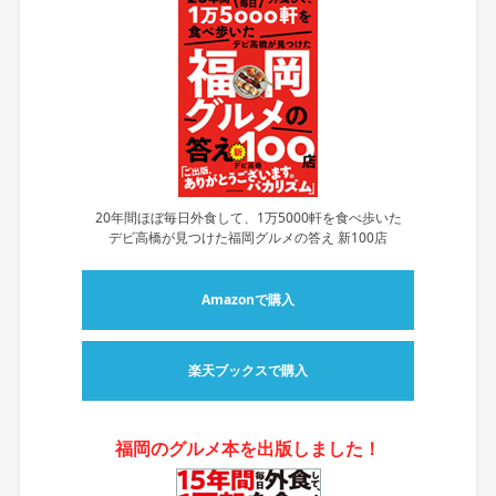
20年間ほぼ毎日外食して、1万5000軒を食べ歩いた
デビ高橋が見つけた福岡グルメの答え 新100店
Amazonで購入
楽天ブックスで購入
福岡のグルメ本を出版しました！