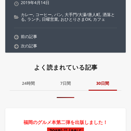
2019年4月14日
カレー
,
コーヒー
,
パン
,
大手門/大濠/唐人町
,
洒落と
る
,
ランチ
,
日曜営業
,
おひとりさまOK
,
カフェ
前の記事
次の記事
よく読まれている記事
24時間
7日間
30日間
福岡のグルメ本第二弾を出版しました！