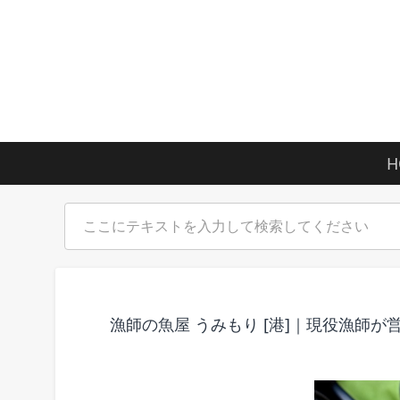
H
漁師の魚屋 うみもり [港]｜現役漁師