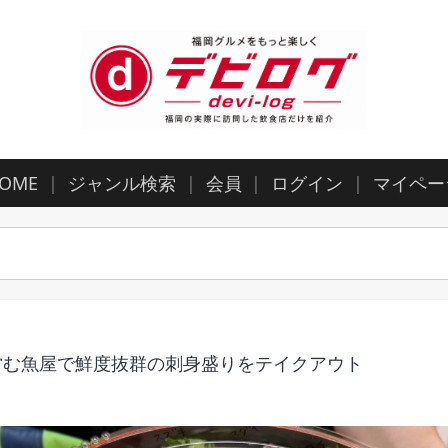
OME
ジャンル検索
会員
ログイン
マイペー
が営む魚屋で鮮度抜群の刺身盛りをテイクアウト