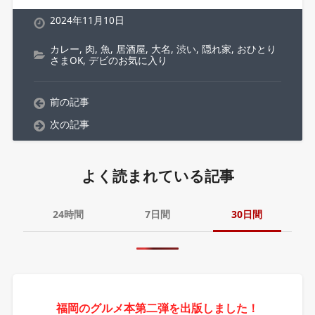
2024年11月10日
カレー
,
肉
,
魚
,
居酒屋
,
大名
,
渋い
,
隠れ家
,
おひとり
さまOK
,
デビのお気に入り
前の記事
次の記事
よく読まれている記事
24時間
7日間
30日間
福岡のグルメ本第二弾を出版しました！