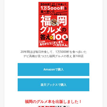
20年間ほぼ毎日外食して、1万5000軒を食べ歩いた
デビ高橋が見つけた福岡グルメの答え 新100店
Amazonで購入
楽天ブックスで購入
福岡のグルメ本を出版しました！