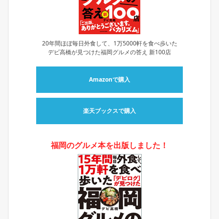
20年間ほぼ毎日外食して、1万5000軒を食べ歩いた
デビ高橋が見つけた福岡グルメの答え 新100店
Amazonで購入
楽天ブックスで購入
福岡のグルメ本を出版しました！