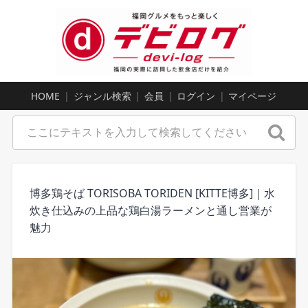
HOME
ジャンル検索
会員
ログイン
マイページ
博多鶏そば TORISOBA TORIDEN [KITTE博多]｜水
炊き仕込みの上品な鶏白湯ラーメンと通し営業が
魅力