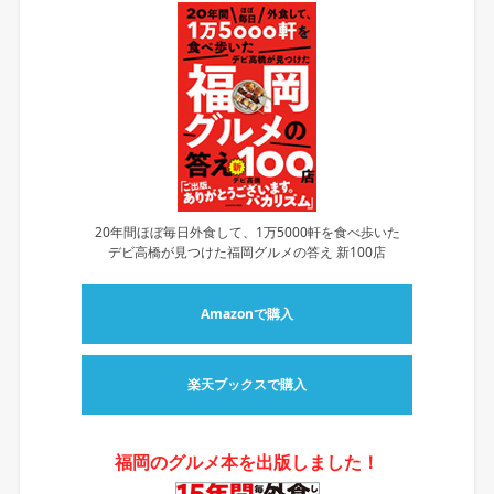
20年間ほぼ毎日外食して、1万5000軒を食べ歩いた
デビ高橋が見つけた福岡グルメの答え 新100店
Amazonで購入
楽天ブックスで購入
福岡のグルメ本を出版しました！