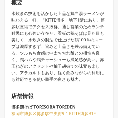
概要
水炊きの技術を活かした上品な鶏白湯ラーメンが
味わえる一軒。「KITTE博多」地下1階にあり、博
多駅直結でアクセス抜群。通し営業のためランチ
難民にも心強い存在だ。看板の鶏そばは見た目も
美しく、水炊きの製法で仕上げた鶏100％のスー
プは濃厚すぎず、旨みと上品さを兼ね備えてい
る。ツルもち食感の中太ちぢれ麺との相性も良
く、鶏ハムや鶏チャーシューも満足感が高い。赤
玉ねぎのアクセントや柚子胡椒での味変も楽し
い。アラカルトもあり、軽く飲みながらの利用に
も対応できる使い勝手の良さも魅力。
店舗情報
博多鶏そば TORISOBA TORIDEN
福岡市博多区博多駅中央街9-1 KITTE博多B1F