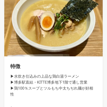
特徴
▶水炊き仕込みの上品な鶏白湯ラーメン
▶博多駅直結・KITTE博多地下1階で通し営業
▶鶏100％スープとツルもち中太ちぢれ麺が好相
性