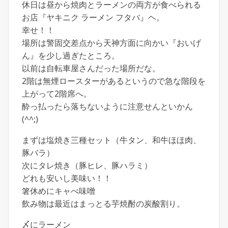
休日は昼から焼肉とラーメンの両方が食べられる
お店『ヤキニク ラーメン フタバ』ヘ。
幸せ！！
場所は警固交差点から天神方面に向かい『おいげ
ん』を少し過ぎたところ。
以前は自転車屋さんだった場所だな。
2階は無煙ロースターがあるというので急な階段を
上がって2階席へ。
酔っ払ったら落ちないように注意せんといかん
(^^;)
まずは塩焼き三種セット（牛タン、和牛ほほ肉、
豚バラ）
次にタレ焼き（豚ヒレ、豚ハラミ）
どれも安いし美味い！！
箸休めにキャべ味噌
飲み物は最近はまっとる芋焼酎の炭酸割り。
〆にラーメン