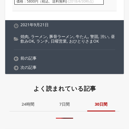
価格：5800円（税込、送料無料)
(2018/4/30時点)
2021年9月21日
焼肉
,
ラーメン
,
豚骨ラーメン
,
牛たん
,
警固
,
渋い
,
昼
飲みOK
,
ランチ
,
日曜営業
,
おひとりさまOK
前の記事
次の記事
よく読まれている記事
24時間
7日間
30日間