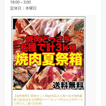
18:00～3:00
定休日：木曜日
【送料無料】焼肉セット3kg分6品入り食べるぞ焼肉夏
祭り[詰め合わせ/BBQ/バーベキュー/牛カルビや牛ハラ
ミ等てんこ盛り](冷凍)