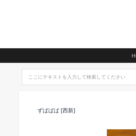
H
ずばばば [西新]