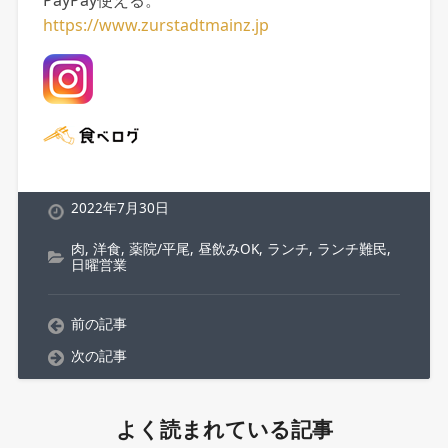
PayPay使える。
https://www.zurstadtmainz.jp
2022年7月30日
肉
,
洋食
,
薬院/平尾
,
昼飲みOK
,
ランチ
,
ランチ難民
,
日曜営業
前の記事
次の記事
よく読まれている記事