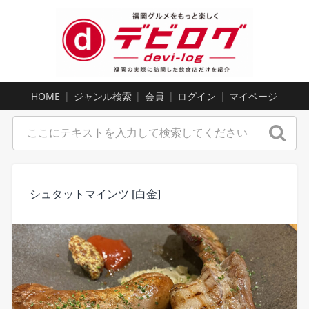
HOME
ジャンル検索
会員
ログイン
マイページ
シュタットマインツ [白金]