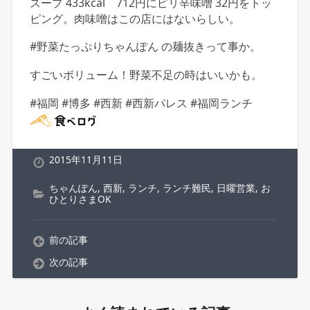
スープ 433kcal 712円にピリ辛味噌 32円をトッ
ピング。肉味噌はこの店にはないらしい。
#野菜たっぷりちゃんぽん の麺抜きって事か。
すごいボリューム！野菜不足の時はいいかも。
#福岡 #博多 #西新 #西新パレス #福岡ランチ
2015年11月11日
ちゃんぽん
,
西新
,
ランチ
,
ランチ難民
,
日曜営業
,
お
ひとりさまOK
前の記事
次の記事