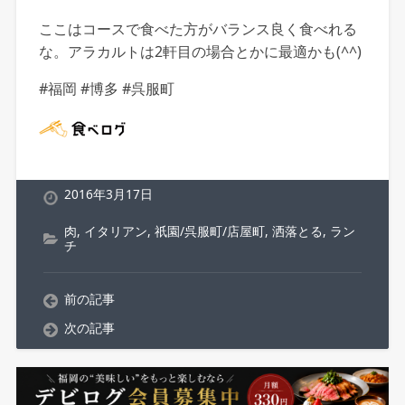
ここはコースで食べた方がバランス良く食べれる
な。アラカルトは2軒目の場合とかに最適かも(^^)
#福岡 #博多 #呉服町
2016年3月17日
肉
,
イタリアン
,
祇園/呉服町/店屋町
,
洒落とる
,
ラン
チ
前の記事
次の記事