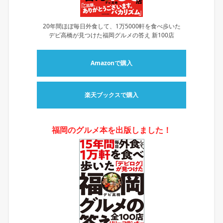
20年間ほぼ毎日外食して、1万5000軒を食べ歩いた
デビ高橋が見つけた福岡グルメの答え 新100店
Amazonで購入
楽天ブックスで購入
福岡のグルメ本を出版しました！