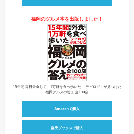
福岡のグルメ本を出版しました！
15年間 毎日外食して、1万軒を食べ歩いた 「デビログ」が見つけた
福岡グルメの答え 全100店
Amazonで購入
楽天ブックスで購入