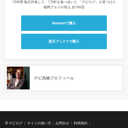
15年間 毎日外食して、1万軒を食べ歩いた 「デビログ」が見つけた
福岡グルメの答え 全100店
Amazonで購入
楽天ブックスで購入
デビ高橋プロフィール
©
デビログ
サイトの使い方
お問合せ
利用規約