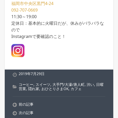
福岡市中央区黒門4-24
092-707-0669
11:30～19:00
定休日：基本的に火曜日だが、休みがバラバラな
ので
Instagramで要確認のこと！
2019年7月29日
コーヒー
,
スイーツ
,
大手門/大濠/唐人町
,
渋い
,
日曜
営業
,
隠れ家
,
おひとりさまOK
,
カフェ
前の記事
次の記事