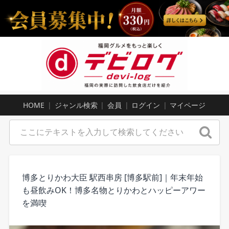
HOME
ジャンル検索
会員
ログイン
マイページ
博多とりかわ大臣 駅西串房 [博多駅前]｜年末年始
も昼飲みOK！博多名物とりかわとハッピーアワー
を満喫