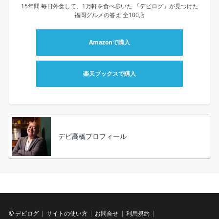
15年間 毎日外食して、1万軒を食べ歩いた 「デビログ」が見つけた
福岡グルメの答え 全100店
Amazonで購入
楽天ブックスで購入
デビ高橋プロフィール
©
デビログ
サイトの使い方
お問合せ
利用規約